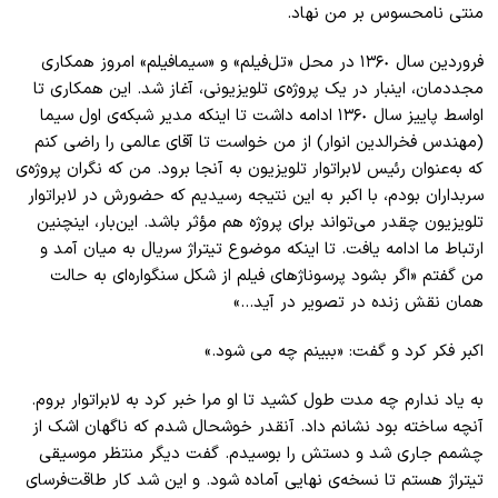
منتی نامحسوس بر من نهاد.
فروردین سال ١٣۶٠ در محل «تل‌فیلم» و «سیمافیلم» امروز همکاری
مجددمان، اینبار در یک پروژه‌ی تلویزیونی، آغاز شد. این همکاری تا
اواسط پاییز سال ١٣۶٠ ادامه داشت تا اینکه مدیر شبکه‌ی اول سیما
(مهندس فخرالدین انوار) از من خواست تا آقای عالمی را راضی کنم
که به‌عنوان رئیس لابراتوار تلویزیون به آنجا برود. من که نگران پروژه‌ی
سربداران بودم، با اکبر به این نتیجه رسیدیم که حضورش در لابراتوار
تلویزیون چقدر می‌تواند برای پروژه هم مؤثر باشد. این‌بار، اینچنین
ارتباط ما ادامه یافت. تا اینکه موضوع تیتراژ سریال به میان آمد و
من گفتم «اگر بشود پرسوناژهای فیلم از شکل سنگواره‌ای به حالت
همان نقش زنده در تصویر در آید…»
اکبر فکر کرد و گفت: «ببینم چه می شود.»
به‌ یاد ندارم چه مدت طول کشید تا او مرا خبر کرد به لابراتوار بروم.
آنچه ساخته بود نشانم داد. آنقدر خوشحال شدم که ناگهان اشک از
چشمم جاری شد و دستش را بوسیدم. گفت دیگر منتظر موسیقی
تیتراژ هستم تا نسخه‌ی نهایی آماده شود. و این شد کار طاقت‌فرسای