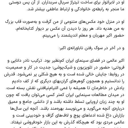
او در لابراتوار برای ساخت تیتراژ سریال سربداران. از آن ‌پس دوستی
ما منجر به رابطه‌ی خانوادگی و ارتباط عاطفی بیشتر شد.
او در منزل خود عکس‌های متنوعی از من گرفت و به‌صورت قاب بزرگ
به من هدیه داد. هر روز با دیدن آن عکس بر دیوار کتابخانه‌ام،
حضور اکبر مهربان و معلم اندیشمند را می‌بینم.
و در آخر در سوگ رفتن ناباورانه‌ی اکبر:
اکبر عالمی در فضای سینمای ایران کم‌نظیر بود. ترکیب نادر دانایی و
فروتنی؛ حضور در تلویزیون و شیک‌پوشی؛ جدیت در کار و صمیمیت
در روابط؛ جایش خالی شده است و به هیچ شکلی پر نمی‌شود. قدرش
را ندانستیم و همچون گوهرهای گران‌بهای دیگری که از کف دادیم
یادش در خاطرمان تا همیشه با غمی التیام‌نیافتنی نقش بسته است.
در میدان مطالعات سینمایی ایران کمتر کسی می‌توان یافت که چون
او به چند زبان اروپایی تسلط داشته باشد و از دانشی جامع و عمیق
درباره‌ی آنچه می‌گوید و می‌نویسد بهره‌مند باشد. آنچه این سال‌ها
بازارش داغ شده ادعاهای پوچ و لاف‌های گزاف و خودبینی است و
عالمی مردی بود که هیچگاه گذرش به این بازار خودفروشی نیفتاد.